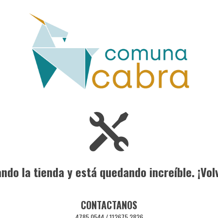
do la tienda y está quedando increíble. ¡Vol
CONTACTANOS
4785 0544 / 112675 2826